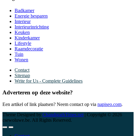
Badkamer
Energie besparen
Interieur
Interieurinrichting
Keuken
Kinderkamer
Lifestyle
Raamdecoratie
Tuin
Wonen
Contact
Sitemap
Write for Us - Complete Guidelines
Adverteren op deze website?
Een artikel of link plaatsen? Neem contact op via
napiseo.com
.
Theme Designed by
ChandigarhTimes.net
|
Copyright © 2026
csewoluwe.be. All Rights Reserved.
Contact