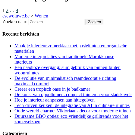
1
2
…
9
csewoluwe.be
>
Wonen
Zoeken naar:
Recente berichten
Maak je interieur zomerklaar met pasteltinten en organische
materialen
Moderne interpretaties van traditionele Marokkaanse
interieurs
Een naadloze overgang: slim gebruik van binnen-buiten
woonruimtes
De evolutie van minimalistisch raamdecoratie richting
maximaal comfort
Creëer een tropisch oase in je badkamer
De kunst van oppottuinen: compact tuinieren voor stadskavels
Hoe je interieur aanpassen aan hittegolven
Tech-driven keuken: de integratie van AI in culinaire ruimtes
Oude wereld charme: Viktoriaans decor voor moderne tuinen
Duurzame BBQ opties: eco-vriendelijke grilltrends voor het
zomerseizoen
Categorieën