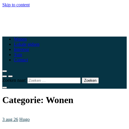
Skip to content
csewoluwe.be
Top woonblogs die je interieur naar een hoger niveau tillen
Wonen
Lokale gidsen
Interieur
Tuin
Contact
Zoeken naar:
Categorie:
Wonen
3 aug 26
Hugo