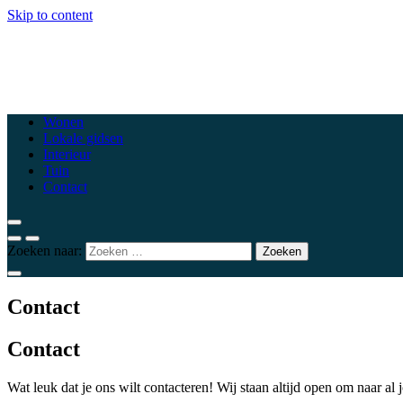
Skip to content
csewoluwe.be
Top woonblogs die je interieur naar een hoger niveau tillen
Wonen
Lokale gidsen
Interieur
Tuin
Contact
Zoeken naar:
Contact
Contact
Wat leuk dat je ons wilt contacteren! Wij staan altijd open om naar al