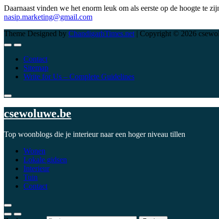
Daarnaast vinden we het enorm leuk om als eerste op de hoogte te zijn
nasip.marketing@gmail.com
Theme Designed by
ChandigarhTimes.net
|
Copyright © 2026 csewol
Contact
Sitemap
Write for Us – Complete Guidelines
csewoluwe.be
Top woonblogs die je interieur naar een hoger niveau tillen
Wonen
Lokale gidsen
Interieur
Tuin
Contact