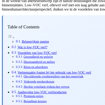
In de wereld van interieurontwerp zijn er talloze beslissingen die zowe
binnenruimtes. Low-VOC verf, oftewel verf met een laag gehalte aan v
binnenhuisarchitectuurperspectief, duiken we in de voordelen van low
Table of Contents
Belangrijkste punten
Wat is low-VOC verf?
Voordelen van low-VOC verf
Gezondheid en welzijn
Duurzaamheid en milieu
Kleur en afwerking
Veelgemaakte fouten bij het gebruik van low-VOC verf
Onvoldoende voorbereiding van het oppervlak
Verkeerde productkeuze
Slechte ventilatie tijdens het verven
Aanbevolen low-VOC verfproducten
Premium opties
Betaalbare keuzes