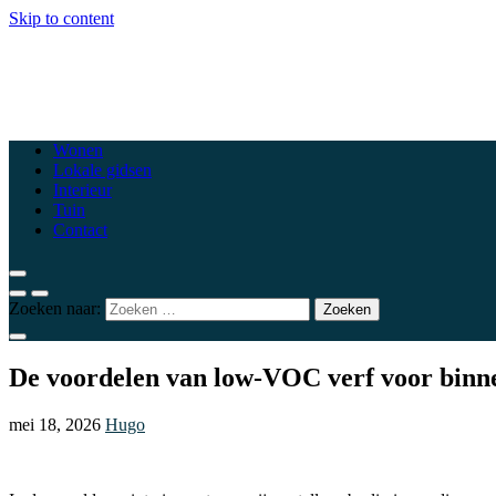
Skip to content
csewoluwe.be
Top woonblogs die je interieur naar een hoger niveau tillen
Wonen
Lokale gidsen
Interieur
Tuin
Contact
Zoeken naar:
De voordelen van low-VOC verf voor binn
mei 18, 2026
Hugo