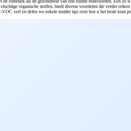
l de esthetiek als de gezondheid van een ruimte beïnvloeden. Eén zo’n cr
luchtige organische stoffen, biedt diverse voordelen die verder reiken
-VOC verf en delen we enkele insider tips over hoe u het beste kunt pr