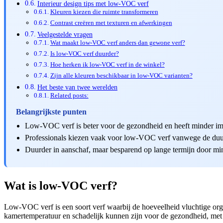
Interieur design tips met low-VOC verf
Kleuren kiezen die ruimte transformeren
Contrast creëren met texturen en afwerkingen
Veelgestelde vragen
Wat maakt low-VOC verf anders dan gewone verf?
Is low-VOC verf duurder?
Hoe herken ik low-VOC verf in de winkel?
Zijn alle kleuren beschikbaar in low-VOC varianten?
Het beste van twee werelden
Related posts:
Belangrijkste punten
Low-VOC verf is beter voor de gezondheid en heeft minder imp
Professionals kiezen vaak voor low-VOC verf vanwege de duur
Duurder in aanschaf, maar besparend op lange termijn door m
Wat is low-VOC verf?
Low-VOC verf is een soort verf waarbij de hoeveelheid vluchtige org
kamertemperatuur en schadelijk kunnen zijn voor de gezondheid, met 