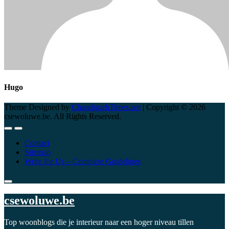
Hugo
Theme Designed by
ChandigarhTimes.net
|
Copyright © 2026
csewoluwe.be. All Rights Reserved.
Contact
Sitemap
Write for Us – Complete Guidelines
csewoluwe.be
Top woonblogs die je interieur naar een hoger niveau tillen