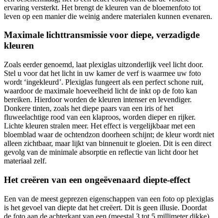
ervaring versterkt. Het brengt de kleuren van de bloemenfoto tot
leven op een manier die weinig andere materialen kunnen evenaren.
Maximale lichttransmissie voor diepe, verzadigde
kleuren
Zoals eerder genoemd, laat plexiglas uitzonderlijk veel licht door.
Stel u voor dat het licht in uw kamer de verf is waarmee uw foto
wordt ‘ingekleurd’. Plexiglas fungeert als een perfect schone ruit,
waardoor de maximale hoeveelheid licht de inkt op de foto kan
bereiken. Hierdoor worden de kleuren intenser en levendiger.
Donkere tinten, zoals het diepe paars van een iris of het
fluweelachtige rood van een klaproos, worden dieper en rijker.
Lichte kleuren stralen meer. Het effect is vergelijkbaar met een
bloemblad waar de ochtendzon doorheen schijnt; de kleur wordt niet
alleen zichtbaar, maar lijkt van binnenuit te gloeien. Dit is een direct
gevolg van de minimale absorptie en reflectie van licht door het
materiaal zelf.
Het creëren van een ongeëvenaard diepte-effect
Een van de meest geprezen eigenschappen van een foto op plexiglas
is het gevoel van diepte dat het creëert. Dit is geen illusie. Doordat
de foto aan de achterkant van een (meestal 3 tot 5 millimeter dikke)