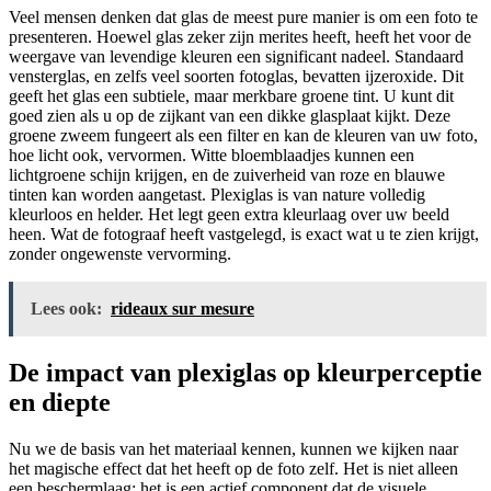
Veel mensen denken dat glas de meest pure manier is om een foto te
presenteren. Hoewel glas zeker zijn merites heeft, heeft het voor de
weergave van levendige kleuren een significant nadeel. Standaard
vensterglas, en zelfs veel soorten fotoglas, bevatten ijzeroxide. Dit
geeft het glas een subtiele, maar merkbare groene tint. U kunt dit
goed zien als u op de zijkant van een dikke glasplaat kijkt. Deze
groene zweem fungeert als een filter en kan de kleuren van uw foto,
hoe licht ook, vervormen. Witte bloemblaadjes kunnen een
lichtgroene schijn krijgen, en de zuiverheid van roze en blauwe
tinten kan worden aangetast. Plexiglas is van nature volledig
kleurloos en helder. Het legt geen extra kleurlaag over uw beeld
heen. Wat de fotograaf heeft vastgelegd, is exact wat u te zien krijgt,
zonder ongewenste vervorming.
Lees ook:
rideaux sur mesure
De impact van plexiglas op kleurperceptie
en diepte
Nu we de basis van het materiaal kennen, kunnen we kijken naar
het magische effect dat het heeft op de foto zelf. Het is niet alleen
een beschermlaag; het is een actief component dat de visuele