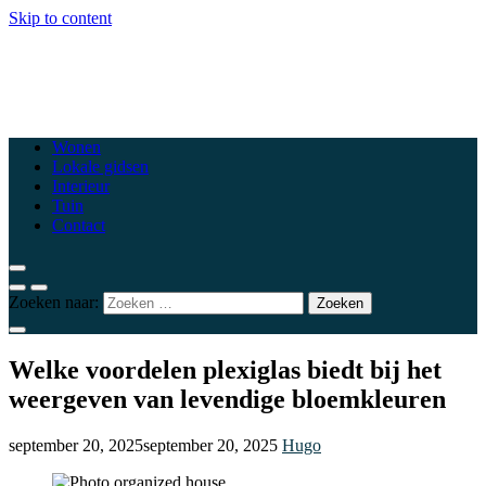
Skip to content
csewoluwe.be
Top woonblogs die je interieur naar een hoger niveau tillen
Wonen
Lokale gidsen
Interieur
Tuin
Contact
Zoeken naar:
Welke voordelen plexiglas biedt bij het
weergeven van levendige bloemkleuren
september 20, 2025
september 20, 2025
Hugo