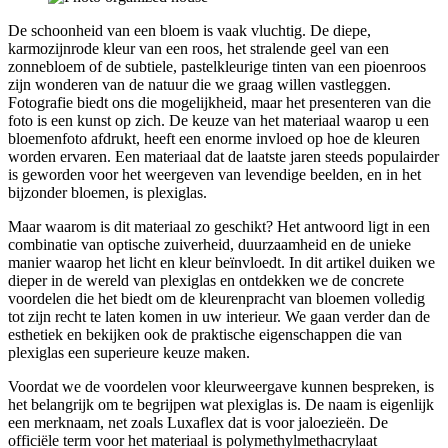
De schoonheid van een bloem is vaak vluchtig. De diepe,
karmozijnrode kleur van een roos, het stralende geel van een
zonnebloem of de subtiele, pastelkleurige tinten van een pioenroos
zijn wonderen van de natuur die we graag willen vastleggen.
Fotografie biedt ons die mogelijkheid, maar het presenteren van die
foto is een kunst op zich. De keuze van het materiaal waarop u een
bloemenfoto afdrukt, heeft een enorme invloed op hoe de kleuren
worden ervaren. Een materiaal dat de laatste jaren steeds populairder
is geworden voor het weergeven van levendige beelden, en in het
bijzonder bloemen, is plexiglas.
Maar waarom is dit materiaal zo geschikt? Het antwoord ligt in een
combinatie van optische zuiverheid, duurzaamheid en de unieke
manier waarop het licht en kleur beïnvloedt. In dit artikel duiken we
dieper in de wereld van plexiglas en ontdekken we de concrete
voordelen die het biedt om de kleurenpracht van bloemen volledig
tot zijn recht te laten komen in uw interieur. We gaan verder dan de
esthetiek en bekijken ook de praktische eigenschappen die van
plexiglas een superieure keuze maken.
Voordat we de voordelen voor kleurweergave kunnen bespreken, is
het belangrijk om te begrijpen wat plexiglas is. De naam is eigenlijk
een merknaam, net zoals Luxaflex dat is voor jaloezieën. De
officiële term voor het materiaal is polymethylmethacrylaat