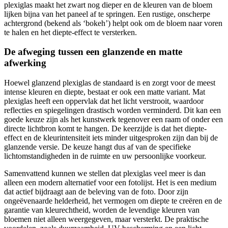
plexiglas maakt het zwart nog dieper en de kleuren van de bloem
lijken bijna van het paneel af te springen. Een rustige, onscherpe
achtergrond (bekend als ‘bokeh’) helpt ook om de bloem naar voren
te halen en het diepte-effect te versterken.
De afweging tussen een glanzende en matte
afwerking
Hoewel glanzend plexiglas de standaard is en zorgt voor de meest
intense kleuren en diepte, bestaat er ook een matte variant. Mat
plexiglas heeft een oppervlak dat het licht verstrooit, waardoor
reflecties en spiegelingen drastisch worden verminderd. Dit kan een
goede keuze zijn als het kunstwerk tegenover een raam of onder een
directe lichtbron komt te hangen. De keerzijde is dat het diepte-
effect en de kleurintensiteit iets minder uitgesproken zijn dan bij de
glanzende versie. De keuze hangt dus af van de specifieke
lichtomstandigheden in de ruimte en uw persoonlijke voorkeur.
Samenvattend kunnen we stellen dat plexiglas veel meer is dan
alleen een modern alternatief voor een fotolijst. Het is een medium
dat actief bijdraagt aan de beleving van de foto. Door zijn
ongeëvenaarde helderheid, het vermogen om diepte te creëren en de
garantie van kleurechtheid, worden de levendige kleuren van
bloemen niet alleen weergegeven, maar versterkt. De praktische