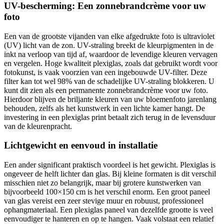
UV-bescherming: Een zonnebrandcrème voor uw
foto
Een van de grootste vijanden van elke afgedrukte foto is ultraviolet
(UV) licht van de zon. UV-straling breekt de kleurpigmenten in de
inkt na verloop van tijd af, waardoor de levendige kleuren vervagen
en vergelen. Hoge kwaliteit plexiglas, zoals dat gebruikt wordt voor
fotokunst, is vaak voorzien van een ingebouwde UV-filter. Deze
filter kan tot wel 98% van de schadelijke UV-straling blokkeren. U
kunt dit zien als een permanente zonnebrandcrème voor uw foto.
Hierdoor blijven de briljante kleuren van uw bloemenfoto jarenlang
behouden, zelfs als het kunstwerk in een lichte kamer hangt. De
investering in een plexiglas print betaalt zich terug in de levensduur
van de kleurenpracht.
Lichtgewicht en eenvoud in installatie
Een ander significant praktisch voordeel is het gewicht. Plexiglas is
ongeveer de helft lichter dan glas. Bij kleine formaten is dit verschil
misschien niet zo belangrijk, maar bij grotere kunstwerken van
bijvoorbeeld 100×150 cm is het verschil enorm. Een groot paneel
van glas vereist een zeer stevige muur en robuust, professioneel
ophangmateriaal. Een plexiglas paneel van dezelfde grootte is veel
eenvoudiger te hanteren en op te hangen. Vaak volstaat een relatief