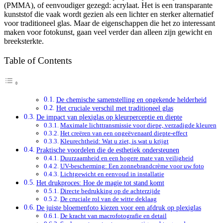
(PMMA), of eenvoudiger gezegd: acrylaat. Het is een transparante
kunststof die vaak wordt gezien als een lichter en sterker alternatief
voor traditioneel glas. Maar de eigenschappen die het zo interessant
maken voor fotokunst, gaan veel verder dan alleen zijn gewicht en
breeksterkte.
Table of Contents
De chemische samenstelling en ongekende helderheid
Het cruciale verschil met traditioneel glas
De impact van plexiglas op kleurperceptie en diepte
Maximale lichttransmissie voor diepe, verzadigde kleuren
Het creëren van een ongeëvenaard diepte-effect
Kleurechtheid: Wat u ziet, is wat u krijgt
Praktische voordelen die de esthetiek ondersteunen
Duurzaamheid en een hogere mate van veiligheid
UV-bescherming: Een zonnebrandcrème voor uw foto
Lichtgewicht en eenvoud in installatie
Het drukproces: Hoe de magie tot stand komt
Directe bedrukking op de achterzijde
De cruciale rol van de witte deklaag
De juiste bloemenfoto kiezen voor een afdruk op plexiglas
De kracht van macrofotografie en detail