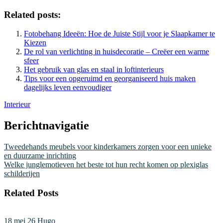
Related posts:
Fotobehang Ideeën: Hoe de Juiste Stijl voor je Slaapkamer te
Kiezen
De rol van verlichting in huisdecoratie – Creëer een warme
sfeer
Het gebruik van glas en staal in loftinterieurs
Tips voor een opgeruimd en georganiseerd huis maken
dagelijks leven eenvoudiger
Interieur
Berichtnavigatie
Tweedehands meubels voor kinderkamers zorgen voor een unieke
en duurzame inrichting
Welke junglemotieven het beste tot hun recht komen op plexiglas
schilderijen
Related Posts
18 mei 26
Hugo