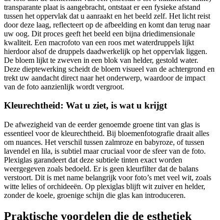
transparante plaat is aangebracht, ontstaat er een fysieke afstand
tussen het oppervlak dat u aanraakt en het beeld zelf. Het licht reist
door deze laag, reflecteert op de afbeelding en komt dan terug naar
uw oog. Dit proces geeft het beeld een bijna driedimensionale
kwaliteit. Een macrofoto van een roos met waterdruppels lijkt
hierdoor alsof de druppels daadwerkelijk op het oppervlak liggen.
De bloem lijkt te zweven in een blok van helder, gestold water.
Deze dieptewerking scheidt de bloem visueel van de achtergrond en
trekt uw aandacht direct naar het onderwerp, waardoor de impact
van de foto aanzienlijk wordt vergroot.
Kleurechtheid: Wat u ziet, is wat u krijgt
De afwezigheid van de eerder genoemde groene tint van glas is
essentieel voor de kleurechtheid. Bij bloemenfotografie draait alles
om nuances. Het verschil tussen zalmroze en babyroze, of tussen
lavendel en lila, is subtiel maar cruciaal voor de sfeer van de foto.
Plexiglas garandeert dat deze subtiele tinten exact worden
weergegeven zoals bedoeld. Er is geen kleurfilter dat de balans
verstoort. Dit is met name belangrijk voor foto’s met veel wit, zoals
witte lelies of orchideeën. Op plexiglas blijft wit zuiver en helder,
zonder de koele, groenige schijn die glas kan introduceren.
Praktische voordelen die de esthetiek