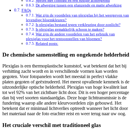
Spelen met contrast en een rustige achtergrond
De afweging tussen een glanzende en matte afwerking
FAQs
Wat zijn de voordelen van plexiglas bij het weergeven van
levendige bloemkleuren?
Is plexiglas bestand tegen verkleuring door zonlicht?
Is plexiglas gemakkelijk schoon te maken?
Wat zijn de andere voordelen van het gebruik van
plexiglas voor het tentoonstellen van bloemen?
Related posts:
De chemische samenstelling en ongekende helderheid
Plexiglas is een thermoplastische kunststof, wat betekent dat het bij
verhitting zacht wordt en in verschillende vormen kan worden
gegoten. Voor fotopanelen wordt het meestal in perfect vlakke
platen gegoten of geëxtrudeerd. Het meest opvallende kenmerk is de
uitzonderlijke optische helderheid. Plexiglas van hoge kwaliteit laat
tot wel 92% van het zichtbare licht door. Dit is een hoger percentage
dan bij veel soorten standaardglas. Deze hoge lichttransmissie is de
fundering waarop alle andere kleurvoordelen zijn gebouwd. Het
betekent dat er minimaal lichtverlies optreedt wanneer het licht door
het materiaal naar de foto erachter reist en weer terug naar uw oog.
Het cruciale verschil met traditioneel glas