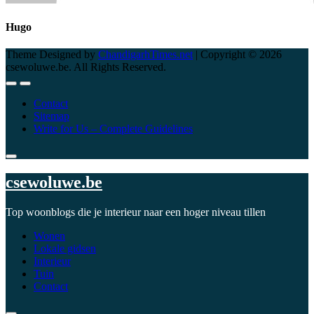
Hugo
Theme Designed by
ChandigarhTimes.net
|
Copyright © 2026
csewoluwe.be. All Rights Reserved.
Contact
Sitemap
Write for Us – Complete Guidelines
csewoluwe.be
Top woonblogs die je interieur naar een hoger niveau tillen
Wonen
Lokale gidsen
Interieur
Tuin
Contact