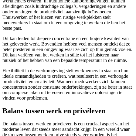
werknemers ervaren. In traditionele kantooromgevingen kunnen
afleidingen zoals luidruchtige collega’s, vergaderingen en andere
onderbrekingen de productiviteit aanzienlijk beïnvloeden.
Thuiswerken of het kiezen van rustige werkplekken stelt
medewerkers in staat om in een omgeving te werken die hen het
beste past.
Dit kan leiden tot diepere concentratie en een hogere kwaliteit van
het geleverde werk. Bovendien hebben veel mensen ontdekt dat ze
beter presteren in een omgeving waar ze zich op hun gemak voelen.
Dit kan variëren van het werken in stilte tot het luisteren naar
muziek of het hebben van een bepaalde temperatuur in de ruimte.
Flexibiliteit in de werkomgeving stelt werknemers in staat om hun
ideale omstandigheden te creëren, wat resulteert in een verhoogde
productiviteit en creativiteit. Wanneer medewerkers zich kunnen
concentreren zonder constante onderbrekingen, zijn ze beter in staat
om complexe taken uit te voeren en innovatieve oplossingen te
vinden voor problemen.
Balans tussen werk en privéleven
De balans tussen werk en privéleven is een cruciaal aspect van het
moderne leven dat steeds meer aandacht krijgt. In een wereld waar
de grenzen tussen werk en privé steeds vager worden, is het