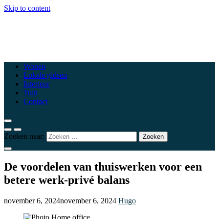
Skip to content
csewoluwe.be
Top woonblogs die je interieur naar een hoger niveau tillen
Wonen
Lokale gidsen
Interieur
Tuin
Contact
Zoeken naar:
De voordelen van thuiswerken voor een
betere werk-privé balans
november 6, 2024
november 6, 2024
Hugo