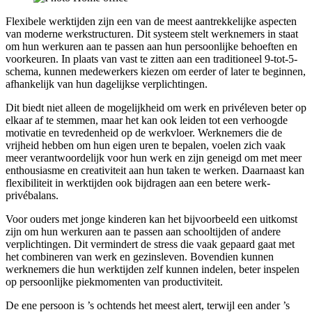
Flexibele werktijden zijn een van de meest aantrekkelijke aspecten
van moderne werkstructuren. Dit systeem stelt werknemers in staat
om hun werkuren aan te passen aan hun persoonlijke behoeften en
voorkeuren. In plaats van vast te zitten aan een traditioneel 9-tot-5-
schema, kunnen medewerkers kiezen om eerder of later te beginnen,
afhankelijk van hun dagelijkse verplichtingen.
Dit biedt niet alleen de mogelijkheid om werk en privéleven beter op
elkaar af te stemmen, maar het kan ook leiden tot een verhoogde
motivatie en tevredenheid op de werkvloer. Werknemers die de
vrijheid hebben om hun eigen uren te bepalen, voelen zich vaak
meer verantwoordelijk voor hun werk en zijn geneigd om met meer
enthousiasme en creativiteit aan hun taken te werken. Daarnaast kan
flexibiliteit in werktijden ook bijdragen aan een betere werk-
privébalans.
Voor ouders met jonge kinderen kan het bijvoorbeeld een uitkomst
zijn om hun werkuren aan te passen aan schooltijden of andere
verplichtingen. Dit vermindert de stress die vaak gepaard gaat met
het combineren van werk en gezinsleven. Bovendien kunnen
werknemers die hun werktijden zelf kunnen indelen, beter inspelen
op persoonlijke piekmomenten van productiviteit.
De ene persoon is ’s ochtends het meest alert, terwijl een ander ’s