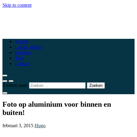
Skip to content
csewoluwe.be
Top woonblogs die je interieur naar een hoger niveau tillen
Wonen
Lokale gidsen
Interieur
Tuin
Contact
Zoeken naar:
Foto op aluminium voor binnen en
buiten!
februari 3, 2015
Hugo