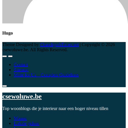
Hugo
Theme Designed by
ChandigarhTimes.net
|
Copyright © 2026
csewoluwe.be. All Rights Reserved.
Contact
Sitemap
Write for Us – Complete Guidelines
csewoluwe.be
Top woonblogs die je interieur naar een hoger niveau tillen
Wonen
Lokale gidsen