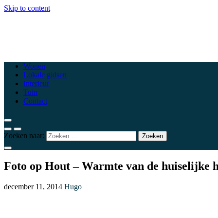
Skip to content
csewoluwe.be
Top woonblogs die je interieur naar een hoger niveau tillen
Wonen
Lokale gidsen
Interieur
Tuin
Contact
Zoeken naar:
Foto op Hout – Warmte van de huiselijke 
december 11, 2014
Hugo