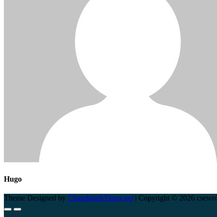
Hugo
Theme Designed by
ChandigarhTimes.net
|
Copyright © 2026 csewol