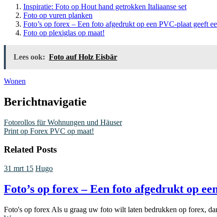
Inspiratie: Foto op Hout hand getrokken Italiaanse set
Foto op vuren planken
Foto’s op forex – Een foto afgedrukt op een PVC-plaat geeft een
Foto op plexiglas op maat!
Lees ook:
Foto auf Holz Eisbär
Wonen
Berichtnavigatie
Fotorollos für Wohnungen und Häuser
Print op Forex PVC op maat!
Related Posts
31 mrt 15
Hugo
Foto’s op forex – Een foto afgedrukt op een
Foto's op forex Als u graag uw foto wilt laten bedrukken op forex, d