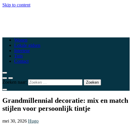
Skip to content
csewoluwe.be
Top woonblogs die je interieur naar een hoger niveau tillen
Wonen
Lokale gidsen
Interieur
Tuin
Contact
Zoeken naar:
Grandmillennial decoratie: mix en match
stijlen voor persoonlijk tintje
mei 30, 2026
Hugo