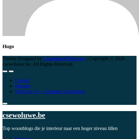
Hugo
Theme Designed by
ChandigarhTimes.net
|
Copyright © 2026
csewoluwe.be. All Rights Reserved.
Contact
Sitemap
Write for Us – Complete Guidelines
csewoluwe.be
Top woonblogs die je interieur naar een hoger niveau tillen
Wonen