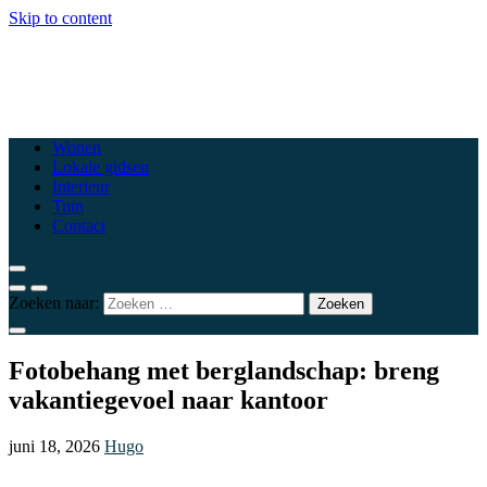
Skip to content
csewoluwe.be
Top woonblogs die je interieur naar een hoger niveau tillen
Wonen
Lokale gidsen
Interieur
Tuin
Contact
Zoeken naar:
Fotobehang met berglandschap: breng
vakantiegevoel naar kantoor
juni 18, 2026
Hugo