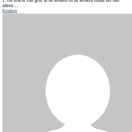
1. De kracht van geur in de keuken In de keuken draait het niet
alleen…
Keuken