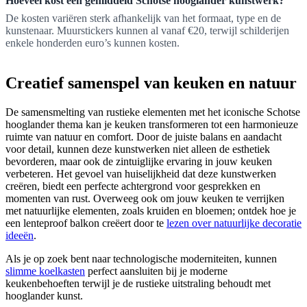
Hoeveel kost een gemiddeld Schotse hooglander kunstwerk?
De kosten variëren sterk afhankelijk van het formaat, type en de
kunstenaar. Muurstickers kunnen al vanaf €20, terwijl schilderijen
enkele honderden euro’s kunnen kosten.
Creatief samenspel van keuken en natuur
De samensmelting van rustieke elementen met het iconische Schotse
hooglander thema kan je keuken transformeren tot een harmonieuze
ruimte van natuur en comfort. Door de juiste balans en aandacht
voor detail, kunnen deze kunstwerken niet alleen de esthetiek
bevorderen, maar ook de zintuiglijke ervaring in jouw keuken
verbeteren. Het gevoel van huiselijkheid dat deze kunstwerken
creëren, biedt een perfecte achtergrond voor gesprekken en
momenten van rust. Overweeg ook om jouw keuken te verrijken
met natuurlijke elementen, zoals kruiden en bloemen; ontdek hoe je
een lenteproof balkon creëert door te
lezen over natuurlijke decoratie
ideeën
.
Als je op zoek bent naar technologische moderniteiten, kunnen
slimme koelkasten
perfect aansluiten bij je moderne
keukenbehoeften terwijl je de rustieke uitstraling behoudt met
hooglander kunst.