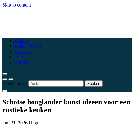
Skip to content
csewoluwe.be
Top woonblogs die je interieur naar een hoger niveau tillen
Wonen
Lokale gidsen
Interieur
Tuin
Contact
Zoeken naar:
Schotse hooglander kunst ideeën voor een
rustieke keuken
juni 21, 2026
Hugo