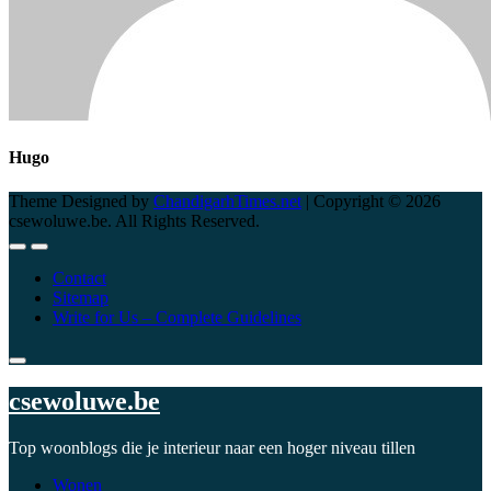
Hugo
Theme Designed by
ChandigarhTimes.net
|
Copyright © 2026
csewoluwe.be. All Rights Reserved.
Contact
Sitemap
Write for Us – Complete Guidelines
csewoluwe.be
Top woonblogs die je interieur naar een hoger niveau tillen
Wonen