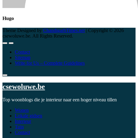
Hugo
Theme Designed by
ChandigarhTimes.net
|
Copyright © 2026
csewoluwe.be. All Rights Reserved.
Contact
Sitemap
Write for Us – Complete Guidelines
csewoluwe.be
Top woonblogs die je interieur naar een hoger niveau tillen
Wonen
Lokale gidsen
Interieur
Tuin
Contact