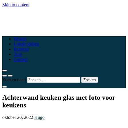
Skip to content
csewoluwe.be
Top woonblogs die je interieur naar een hoger niveau tillen
Wonen
Lokale gidsen
Interieur
Tuin
Contact
Zoeken naar:
Achterwand keuken glas met foto voor
keukens
oktober 20, 2022
Hugo